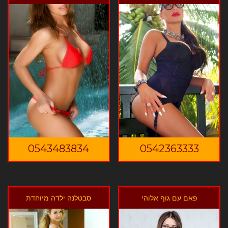
0543483834
0542363333
פאם עם גוף אלוהי
סבטלנה ילדה מיוחדת