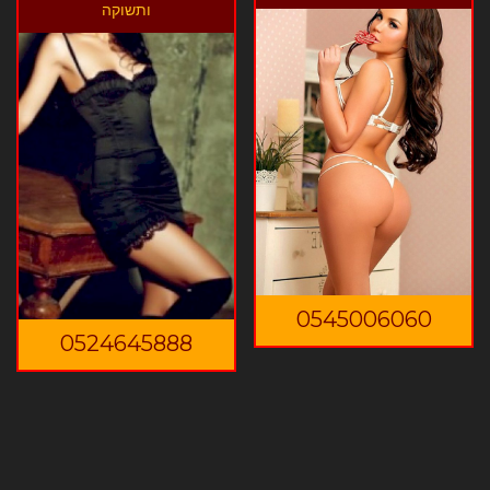
ותשוקה
0545006060
0524645888