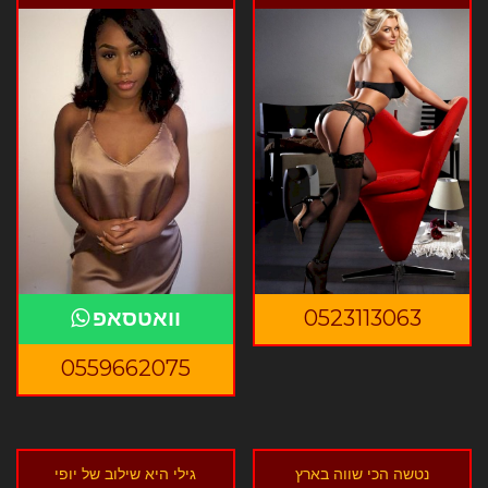
0523113063
וואטסאפ
0559662075
נטשה הכי שווה בארץ
גילי היא שילוב של יופי