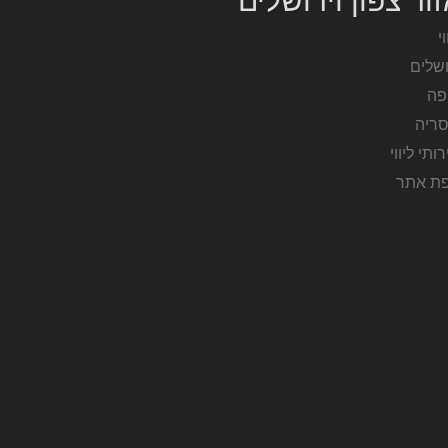
ור צפון וירושלים
וי
ושלים
פה
סריה
ותי ליווי
ת אתר