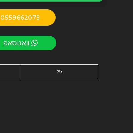
0559662075
וואטסאפ
גיל