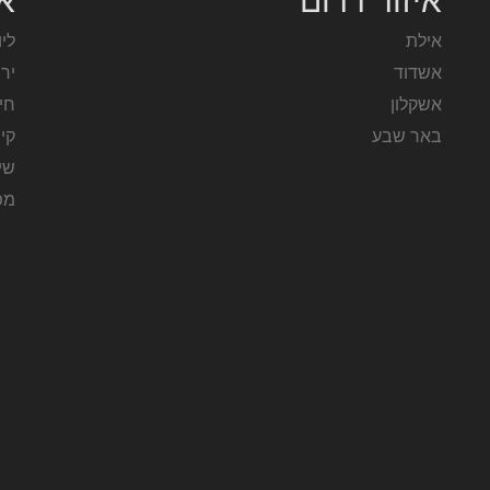
איזור דרום
אז
אילת
ליו
אשדוד
יר
אשקלון
חי
באר שבע
קי
שיר
מפ