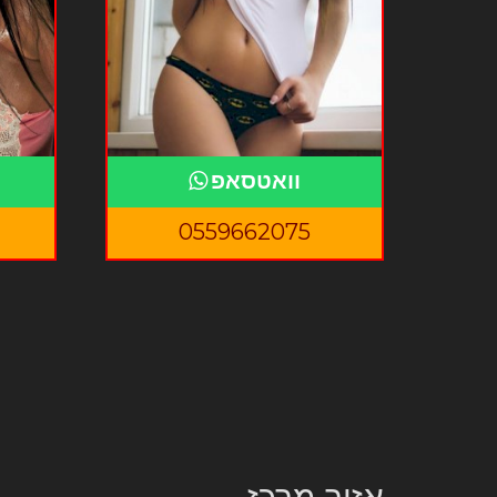
וואטסאפ
0559662075