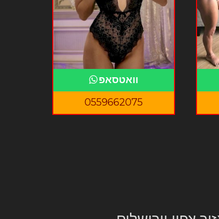
וואטסאפ
0559662075