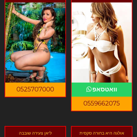
וואטסאפ
0525707000
0559662075
אולגה היא בחורה סקסית
ליאן צעירה שובבה