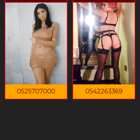
0525707000
0542263369