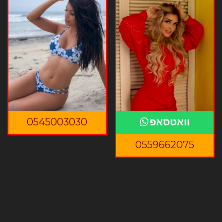
וואטסאפ
0545003030
0559662075