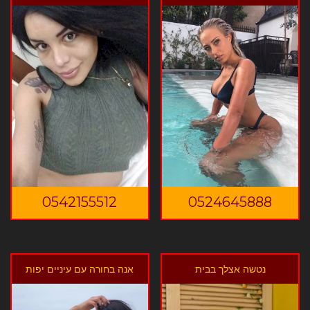
0542155512
0524645888
נטשה אצלך בבית
אנה בחורה עם עיניים יפות