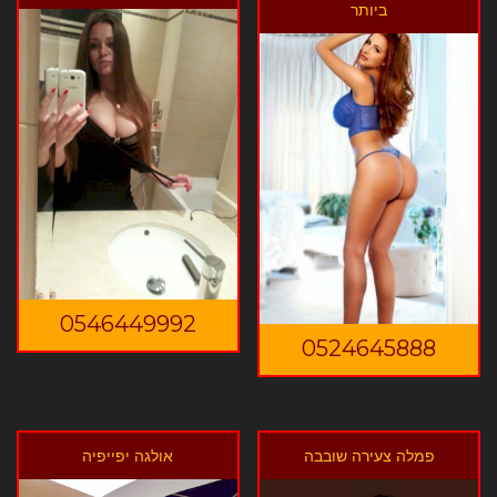
ביותר
0546449992
0524645888
פמלה צעירה שובבה
אולגה יפייפיה