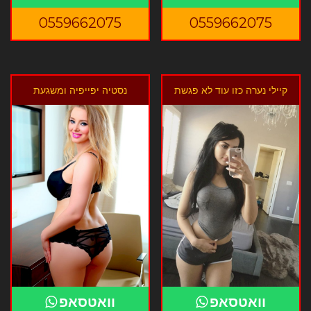
0559662075
0559662075
קיילי נערה כזו עוד לא פגשת
נסטיה יפייפיה ומשגעת
וואטסאפ
וואטסאפ