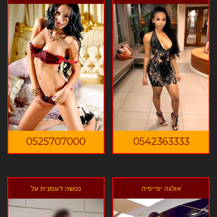
0525707000
0542363333
אולגה יפייפיה
נטשה דוגמנית על