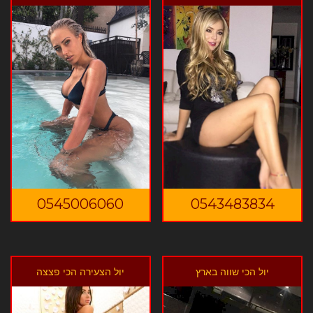
0545006060
0543483834
יול הכי שווה בארץ
יול הצעירה הכי פצצה