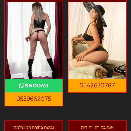
0542630787
וואטסאפ
0559662075
אנה בחורה ייחודית
נטשה בחורה המושלמת