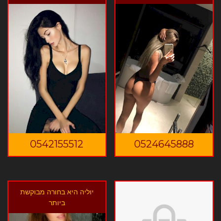
0542155512
0524645888
יוליה היא בחורה מבוקשת
ביותר