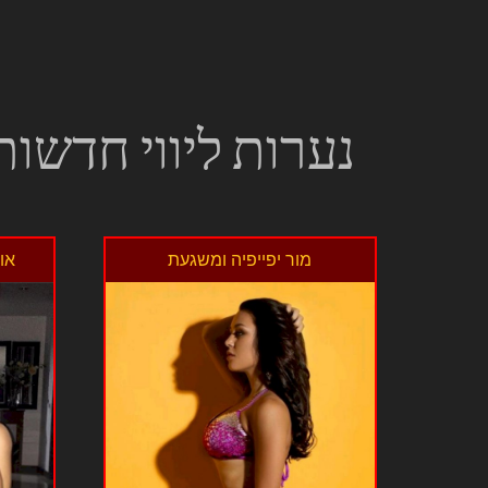
נערות ליווי חדשות
מור יפייפיה ומשגעת
או