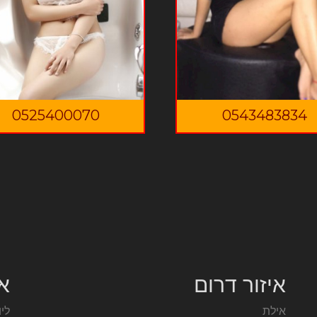
0525400070
0543483834
איזור דרום
אז
אילת
ליו