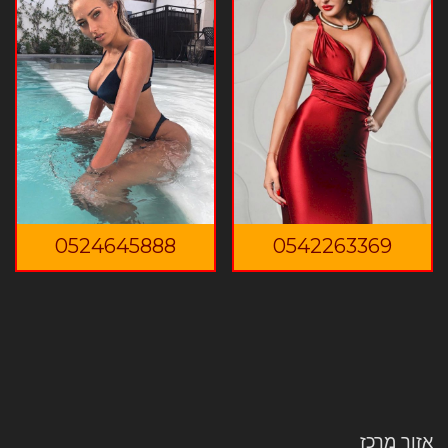
0524645888
0542263369
אזור מרכז