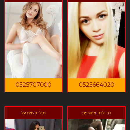
0525707000
0525664020
בר ילדה מטורפת
נטלי פצצת על