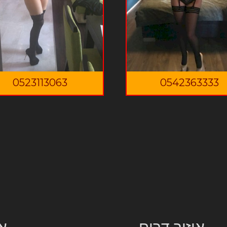
0523113063
0542363333