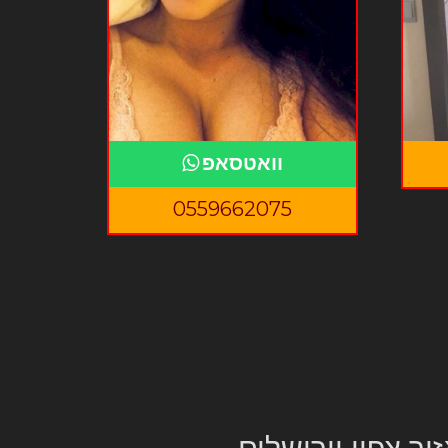
וואטסאפ
0559662075