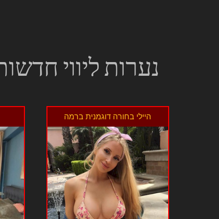
נערות ליווי חדשות
היילי בחורה דוגמנית ברמה
י