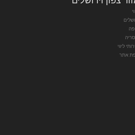
ור צפון וירושלים
וי
ושלים
פה
סריה
ותי ליווי
ת אתר