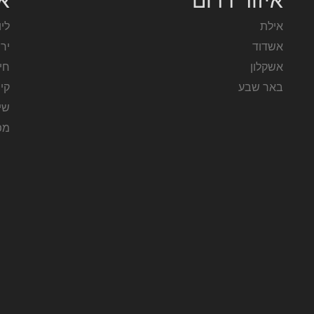
איזור דרום
אז
אילת
ליו
אשדוד
יר
אשקלון
חי
באר שבע
קי
שיר
מפ