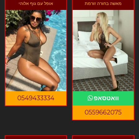
מאשה בחורה זורמת
אופל עם גוף אלוהי
וואטסאפ
0549433334
0559662075