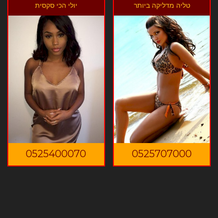
טליה מדליקה ביותר
יולי הכי סקסית
0525400070
0525707000