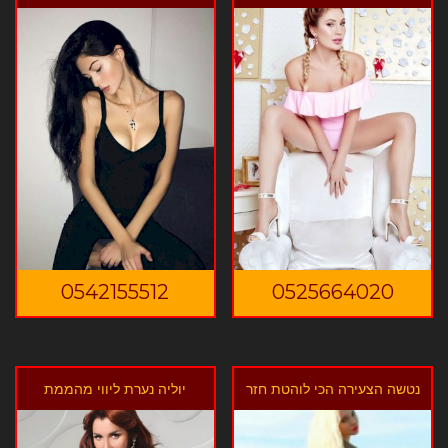
0542155512
0525664020
נטשה הצעירה הכי לוהטת חזר
יוליה נערת ליווי מהממת