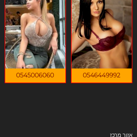
0545006060
0546449992
אזור מרכז