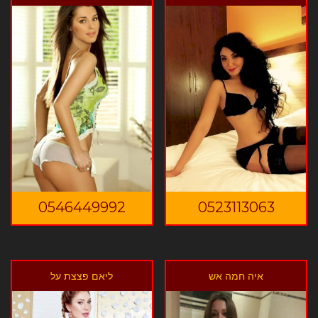
0546449992
0523113063
איה חמה אש
ליאם פצצת על