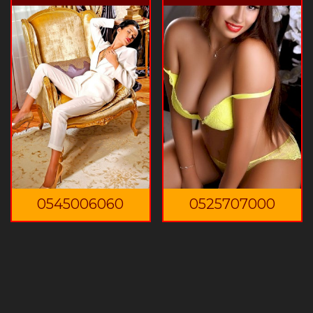
0545006060
0525707000