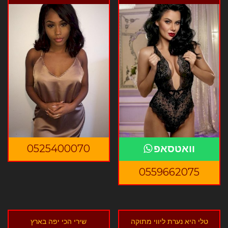
וואטסאפ
0525400070
0559662075
טלי היא נערת ליווי מתוקה
שירי הכי יפה בארץ