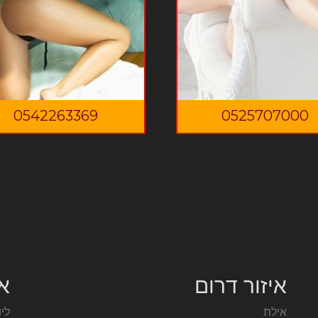
0542263369
0525707000
איזור דרום
אז
אילת
ליו