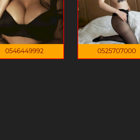
0546449992
0525707000