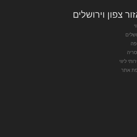
ור צפון וירושלים
וי
ושלים
פה
סריה
ותי ליווי
ת אתר