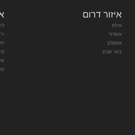
איזור דרום
אז
אילת
ליו
אשדוד
יר
אשקלון
חי
באר שבע
קי
שיר
מפ