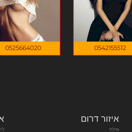
0525664020
0542155512
איזור דרום
אז
אילת
ליו