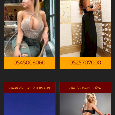
0545006060
0525707000
שילת דוגמנית לוהטת
אנה נערה כזו עוד לא פגשת