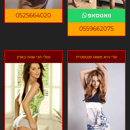
וואטסאפ
0525664020
0559662075
עדי היא פשוט פנטסטית
נטלי הכי שווה בארץ