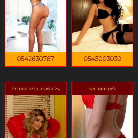
0542630787
0545003030
ליאם חמה אש
גיל הצעירה הכי לוהטת חזר