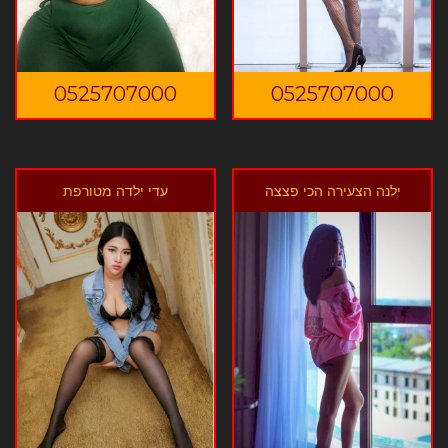
0525707000
0525707000
ילנה הצעירה הכי פצצה
עדי ילדה מטורפת