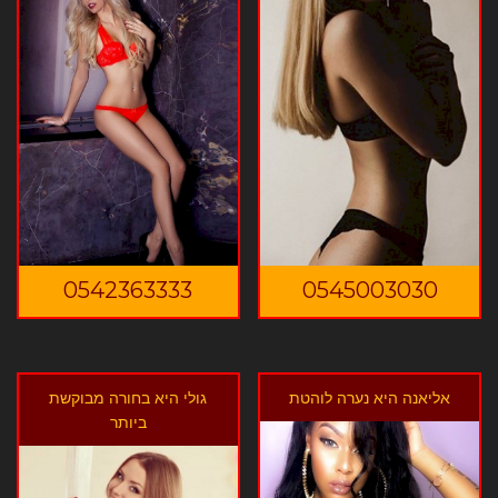
0542363333
0545003030
אליאנה היא נערה לוהטת
גולי היא בחורה מבוקשת
ביותר