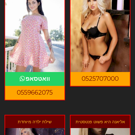
0525707000
וואטסאפ
0559662075
אליאנה היא פשוט פנטסטית
שילת ילדה מיוחדת