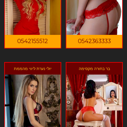
0542155512
0542363333
בר בחורה מקסימה
יולי נערת ליווי מהממת