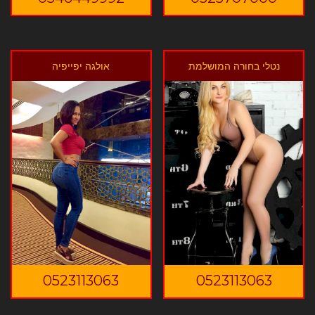
נטלי בחורה המושלמת
אולגה יפייפיה
0523113063
0523113063