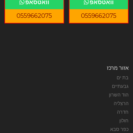
וואטסאפ
וואטסאפ
0559662075
0559662075
אזור מרכז
בת ים
גבעתיים
הוד השרון
הרצליה
חדרה
חולון
כפר סבא