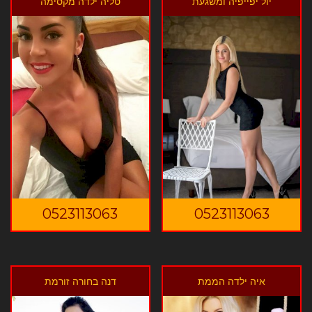
יול יפייפיה ומשגעת
טליה ילדה מקסימה
0523113063
0523113063
איה ילדה הממת
דנה בחורה זורמת