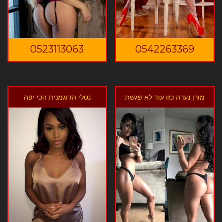
0523113063
0542263369
מורן נערה כזו עוד לא פגשת
נטלי הדוגמנית הכי יפה