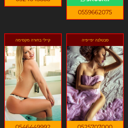
0559662075
סבטלנה יפייפיה
קיילי בחורה מקסימה
0546449992
0525707000