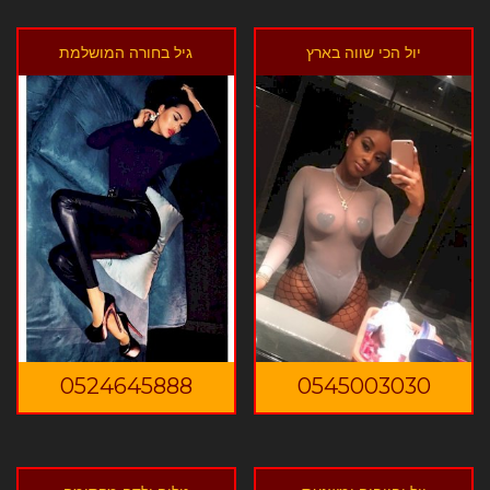
יול הכי שווה בארץ
גיל בחורה המושלמת
0524645888
0545003030