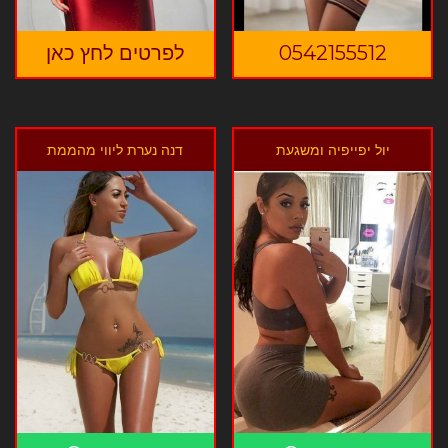
0542155512
לפרטים לחץ כאן
יול יפייפיה ומשגעת
דנה נערת ליווי מהממת