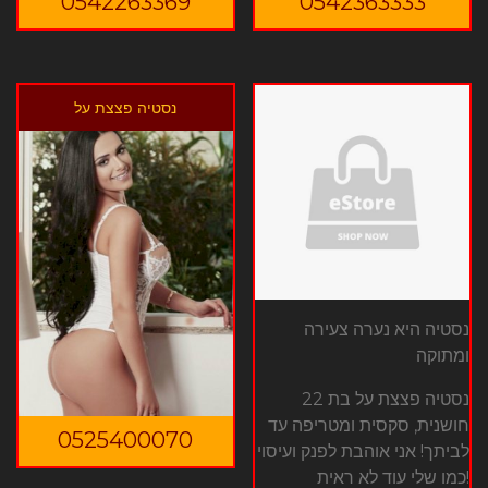
0542263369
0542363333
נסטיה פצצת על
נסטיה היא נערה צעירה
ומתוקה
נסטיה פצצת על בת 22
חושנית, סקסית ומטריפה עד
0525400070
לביתך! אני אוהבת לפנק ועיסוי
כמו שלי עוד לא ראית!