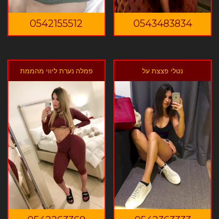
0542155512
0543483834
נטלי פצצת על
פמלה נערת ליווי מהממת