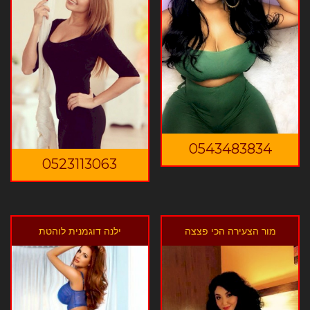
0543483834
0523113063
מור הצעירה הכי פצצה
ילנה דוגמנית לוהטת