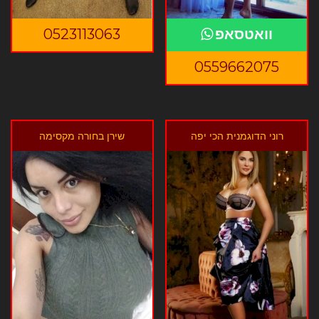
וואטסאפ
0523113063
0559662075
רוני הדוגמנית הכי יפה
שירן בחורה מקסימה