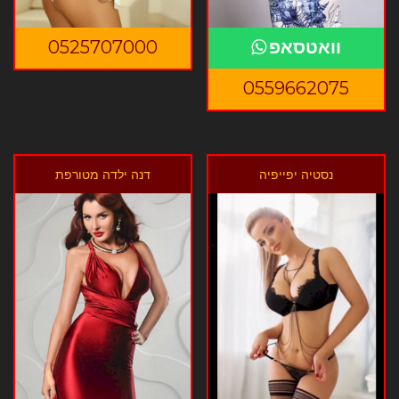
וואטסאפ
0525707000
0559662075
נסטיה יפייפיה
דנה ילדה מטורפת