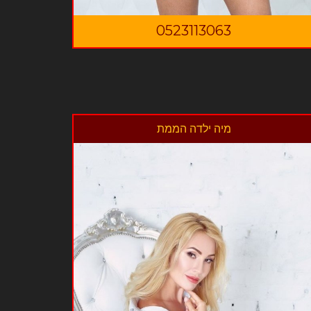
0523113063
מיה ילדה הממת