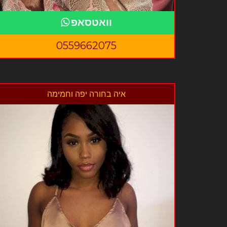
וואטסאפ
0559662075
איה בחורה יפה וחמימה