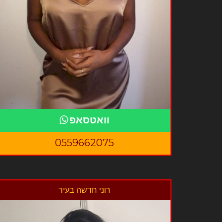
וואטסאפ
0559662075
רוני חדשה בעיר