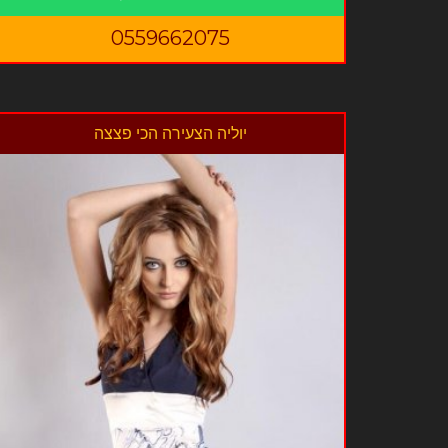
0559662075
יוליה הצעירה הכי פצצה