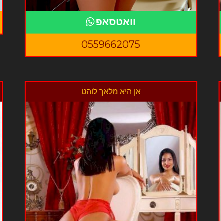
וואטסאפ
0559662075
אן היא מלאך לוהט