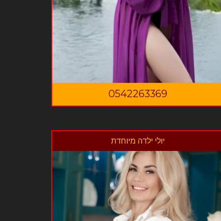
0542263369
יולי ילדה מיוחדת